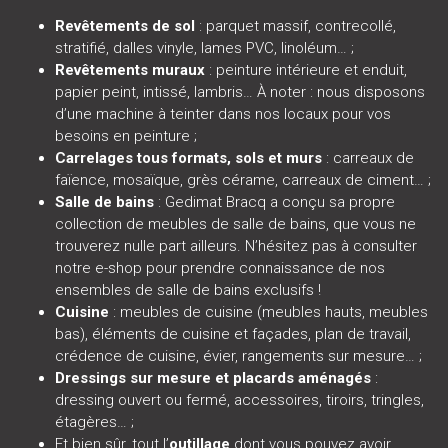
Revêtements de sol
: parquet massif, contrecollé,
stratifié, dalles vinyle, lames PVC, linoléum… ;
Revêtements muraux
: peinture intérieure et enduit,
papier peint, intissé, lambris… À noter : nous disposons
d’une machine à teinter dans nos locaux pour vos
besoins en peinture ;
Carrelages tous formats, sols et murs
: carreaux de
faïence, mosaïque, grès cérame, carreaux de ciment… ;
Salle de bains
: Gedimat Bracq a conçu sa propre
collection de meubles de salle de bains, que vous ne
trouverez nulle part ailleurs. N’hésitez pas à consulter
notre e-shop pour prendre connaissance de nos
ensembles de salle de bains exclusifs !
Cuisine
: meubles de cuisine (meubles hauts, meubles
bas), éléments de cuisine et façades, plan de travail,
crédence de cuisine, évier, rangements sur mesure… ;
Dressings sur mesure et placards aménagés
:
dressing ouvert ou fermé, accessoires, tiroirs, tringles,
étagères… ;
Et bien sûr, tout l’
outillage
dont vous pouvez avoir